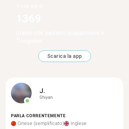
Trova più di
1369
utenti che parlano giapponese a
Tongshan
Scarica la app
J.
Shiyan
PARLA CORRENTEMENTE
Cinese (semplificato)
Inglese