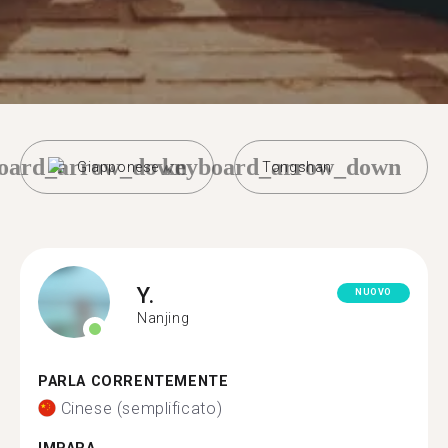
oard_arrow_down
keyboard_arrow_down
Giapponese
Tongshan
Y.
NUOVO
Nanjing
PARLA CORRENTEMENTE
Cinese (semplificato)