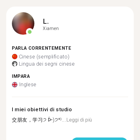
L.
Xiamen
PARLA CORRENTEMENTE
Cinese (semplificato)
Lingua dei segni cinese
IMPARA
Inglese
I miei obiettivi di studio
交朋友，学习੭ ᐕ)੭*⁾...
Leggi di più