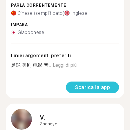
PARLA CORRENTEMENTE
Cinese (semplificato)
Inglese
IMPARA
Giapponese
I miei argomenti preferiti
足球 美剧 电影 音...
Leggi di più
Scarica la app
V.
Zhangye