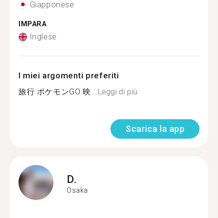
Giapponese
IMPARA
Inglese
I miei argomenti preferiti
旅行 ポケモンGO 映...
Leggi di più
Scarica la app
D.
Osaka