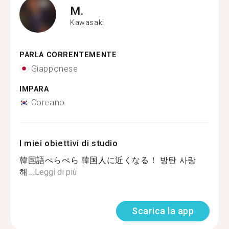
M.
Kawasaki
PARLA CORRENTEMENTE
Giapponese
IMPARA
Coreano
I miei obiettivi di studio
韓国語ぺらぺら 韓国人に近くなる！ 방탄 사랑
해...
Leggi di più
Scarica la app