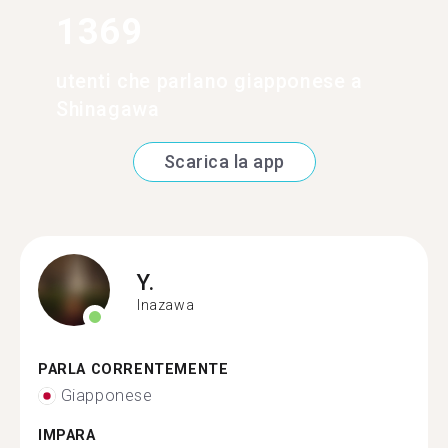
1369
utenti che parlano giapponese a
Shinagawa
Scarica la app
Y.
Inazawa
PARLA CORRENTEMENTE
Giapponese
IMPARA