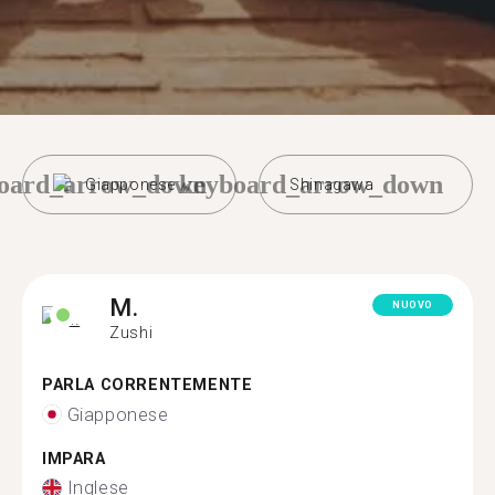
oard_arrow_down
keyboard_arrow_down
Giapponese
Shinagawa
M.
NUOVO
Zushi
PARLA CORRENTEMENTE
Giapponese
IMPARA
Inglese