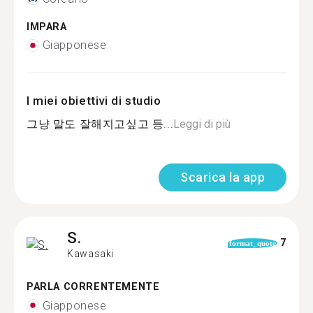
IMPARA
Giapponese
I miei obiettivi di studio
그냥 말도 잘해지고싶고 등...
Leggi di più
Scarica la app
S.
7
format_quote
Kawasaki
PARLA CORRENTEMENTE
Giapponese