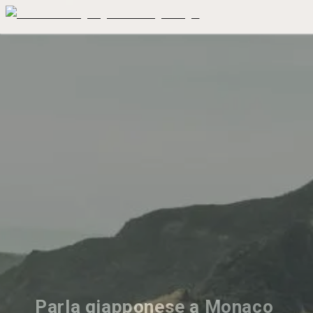
Parla giapponese a Monaco 