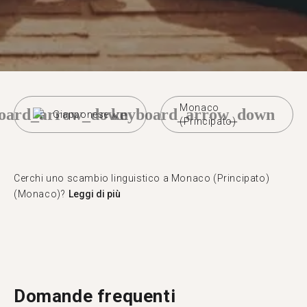
Monaco
oard_arrow_down
keyboard_arrow_down
Giapponese
(Principato)
Cerchi uno scambio linguistico a Monaco (Principato)
(Monaco)?
Leggi di più
Domande frequenti