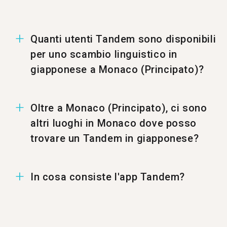
Quanti utenti Tandem sono disponibili
per uno scambio linguistico in
giapponese a Monaco (Principato)?
A Monaco (Principato) ci sono 1369 utenti per
Oltre a Monaco (Principato), ci sono
uno scambio linguistico in giapponese.
altri luoghi in Monaco dove posso
trovare un Tandem in giapponese?
Puoi trovare un Tandem in giapponese anche a
In cosa consiste l'app Tandem?
%%randomCity%%.
Tandem è un'applicazione per lo scambio
linguistico dove gli utenti si insegnano a vicenda