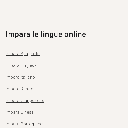
la propria lingua madre. Più di 500.000 persone
visitano Tandem ogni mese, e 1369 di loro sono
di Monaco (Principato).
Impara le lingue online
Impara Spagnolo
Impara l'Inglese
Impara Italiano
Impara Russo
Impara Giapponese
Impara Cinese
Impara Portoghese