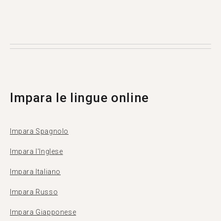
Tandem è un'applicazione per lo scambio
linguistico dove gli utenti si insegnano a vicenda
la propria lingua madre. Più di 500.000 persone
visitano Tandem ogni mese, e 13 di loro sono di
Lusaka.
Impara le lingue online
Impara Spagnolo
Impara l'Inglese
Impara Italiano
Impara Russo
Impara Giapponese