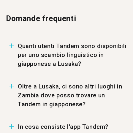
Domande frequenti
Quanti utenti Tandem sono disponibili
per uno scambio linguistico in
giapponese a Lusaka?
A Lusaka ci sono 13 utenti per uno scambio
Oltre a Lusaka, ci sono altri luoghi in
linguistico in giapponese.
Zambia dove posso trovare un
Tandem in giapponese?
Puoi trovare un Tandem in giapponese anche a
In cosa consiste l'app Tandem?
%%randomCity%%.