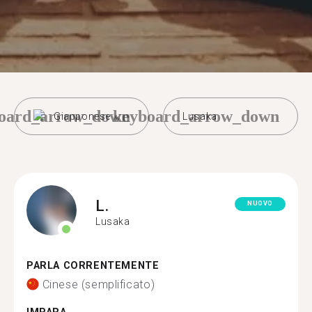
oard_arrow_down
keyboard_arrow_down
Giapponese
Lusaka
L.
NUOVO
Lusaka
PARLA CORRENTEMENTE
Cinese (semplificato)