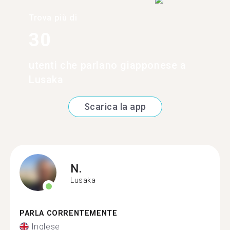
Trova più di
30
utenti che parlano giapponese a
Lusaka
Scarica la app
N.
Lusaka
PARLA CORRENTEMENTE
Inglese