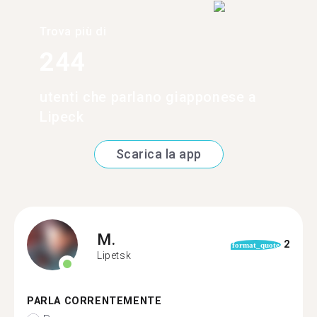
Trova più di
244
utenti che parlano giapponese a
Lipeck
Scarica la app
M.
2
format_quote
Lipetsk
PARLA CORRENTEMENTE