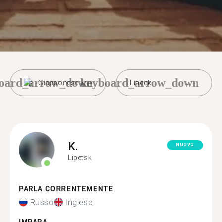
oard_arrow_down
keyboard_arrow_down
Giapponese
Lipeck
K.
NUOVO
Lipetsk
PARLA CORRENTEMENTE
Russo
Inglese