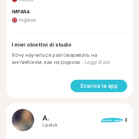
IMPARA
Inglese
I miei obiettivi di studio
Хочу научиться разговаривать на
английском, как на родном...
Leggi di più
Scarica la app
A.
3
format_quote
Lipetsk