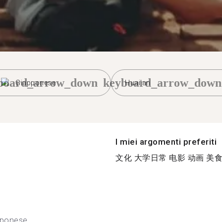
board_arrow_down
keyboard_arrow_down
Giapponese
Huai'an
I miei argomenti preferiti
文化 大学日常 电影 动画 美食 旅
pponese