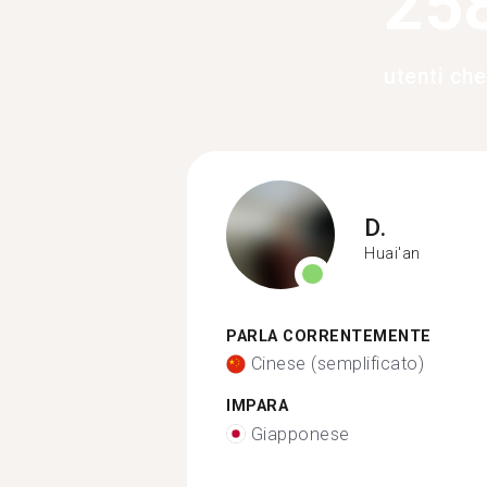
25
utenti ch
D.
Huai'an
PARLA CORRENTEMENTE
Cinese (semplificato)
IMPARA
Giapponese