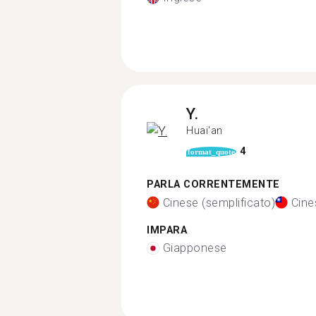
Y.
Huai'an
4
format_quote
PARLA CORRENTEMENTE
Cinese (semplificato)
Cine
IMPARA
Giapponese