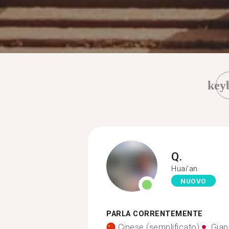
key
Q.
Huai'an
NUOVO
PARLA CORRENTEMENTE
Cinese (semplificato)
Gia