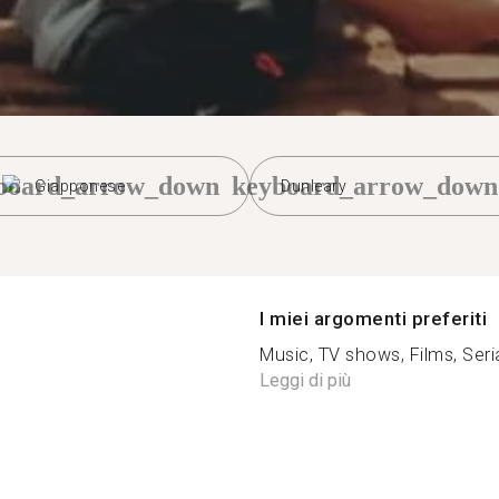
board_arrow_down
keyboard_arrow_down
Giapponese
Dunleary
I miei argomenti preferiti
Music, TV shows, Films, Serial
Leggi di più