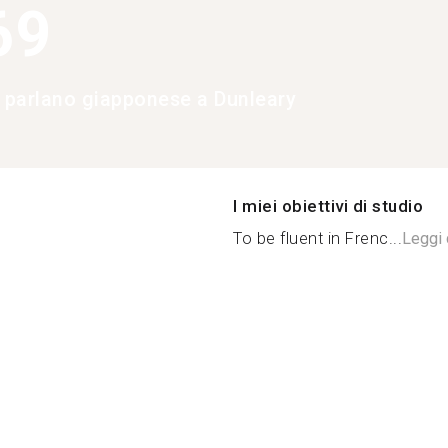
69
e parlano giapponese a Dunleary
I miei obiettivi di studio
To be fluent in Frenc...
Leggi 