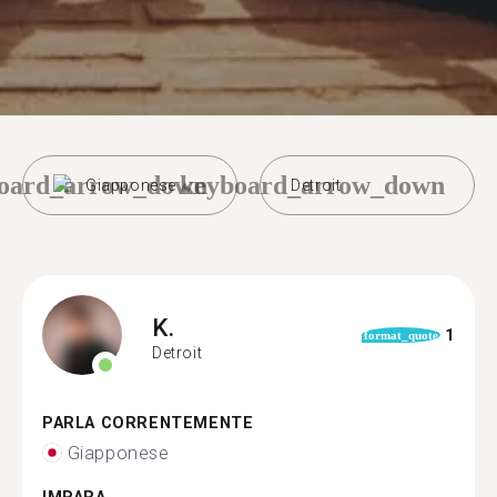
oard_arrow_down
keyboard_arrow_down
Giapponese
Detroit
K.
1
format_quote
Detroit
PARLA CORRENTEMENTE
Giapponese