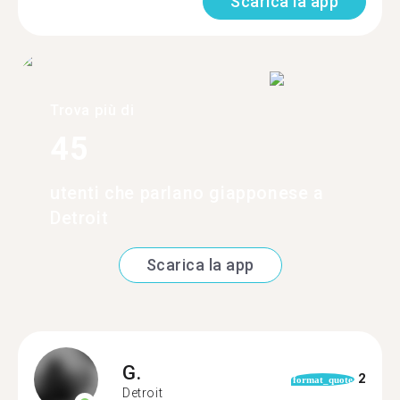
Scarica la app
Trova più di
45
utenti che parlano giapponese a
Detroit
Scarica la app
G.
2
format_quote
Detroit