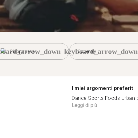
board_arrow_down
keyboard_arrow_down
Giapponese
Coventry
I miei argomenti preferiti
Dance Sports Foods Urban pl
Leggi di più