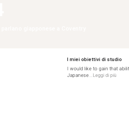
4
e parlano giapponese a Coventry
I miei obiettivi di studio
I would like to gain that abil
Japanese...
Leggi di più