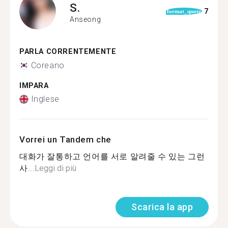
S.
7
format_quote
Anseong
PARLA CORRENTEMENTE
Coreano
IMPARA
Inglese
Vorrei un Tandem che
대화가 잘통하고 언어를 서로 알려줄 수 있는 그런
사...
Leggi di più
Scarica la app