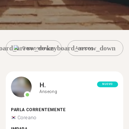
oard_arrow_down
keyboard_arrow_down
Giapponese
Anseong
H.
NUOVO
Anseong
PARLA CORRENTEMENTE
Coreano