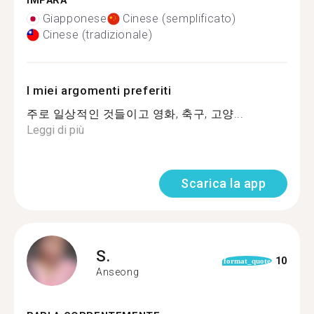
IMPARA
Giapponese
Cinese (semplificato)
Cinese (tradizionale)
I miei argomenti preferiti
주로 일상적인 것들이고 영화, 축구, 고양...
Leggi di più
Scarica la app
S.
10
format_quote
Anseong