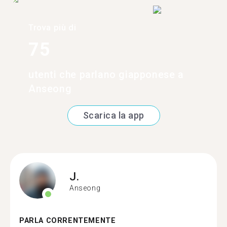
Trova più di
75
utenti che parlano giapponese a
Anseong
Scarica la app
J.
Anseong
PARLA CORRENTEMENTE