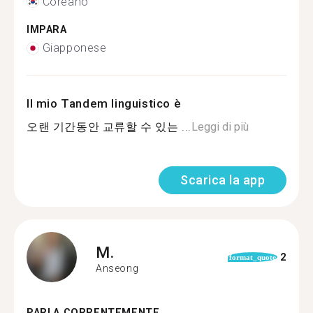
Coreano
IMPARA
Giapponese
Il mio Tandem linguistico è
오랜 기간동안 교류할 수 있는 ...
Leggi di più
Scarica la app
M.
2
format_quote
Anseong
PARLA CORRENTEMENTE