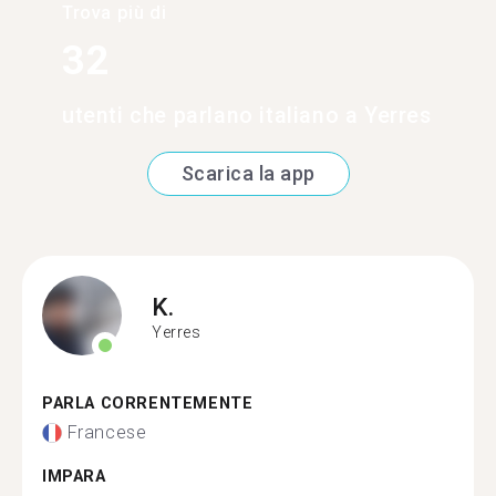
Trova più di
32
utenti che parlano italiano a Yerres
Scarica la app
K.
Yerres
PARLA CORRENTEMENTE
Francese
IMPARA