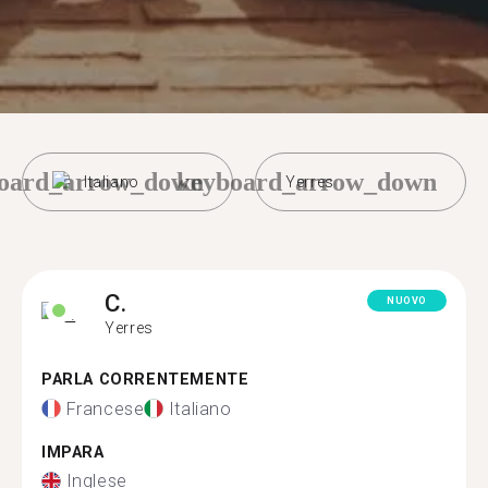
oard_arrow_down
keyboard_arrow_down
Italiano
Yerres
C.
NUOVO
Yerres
PARLA CORRENTEMENTE
Francese
Italiano
IMPARA
Inglese