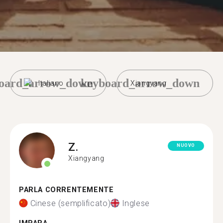
oard_arrow_down
keyboard_arrow_down
Italiano
Xiangyang
Z.
NUOVO
Xiangyang
PARLA CORRENTEMENTE
Cinese (semplificato)
Inglese