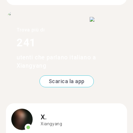
Trova più di
241
utenti che parlano italiano a
Xiangyang
Scarica la app
X.
Xiangyang