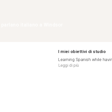
 parlano italiano a Windsor
I miei obiettivi di studio
Learning Spanish while havi
Leggi di più