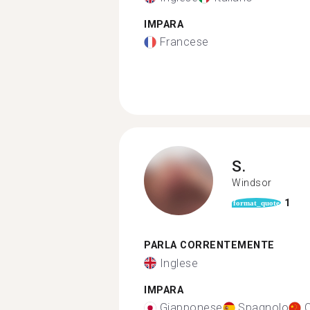
IMPARA
Francese
S.
Windsor
1
format_quote
PARLA CORRENTEMENTE
Inglese
IMPARA
Giapponese
Spagnolo
C