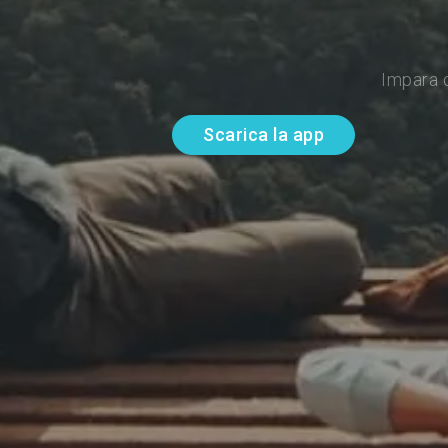
Impara d
Scarica la app