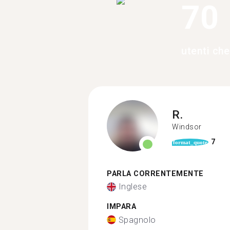
70
utenti che
R.
Windsor
7
format_quote
PARLA CORRENTEMENTE
Inglese
IMPARA
Spagnolo