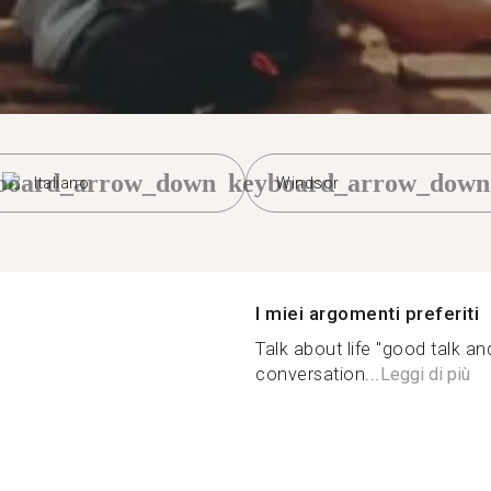
board_arrow_down
keyboard_arrow_down
Italiano
Windsor
I miei argomenti preferiti
Talk about life "good talk
conversation...
Leggi di più