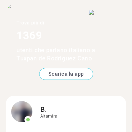
Trova più di
1369
utenti che parlano italiano a
Tuxpan de Rodriguez Cano
Scarica la app
B.
Altamira