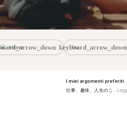
board_arrow_down
keyboard_arrow_down
Italiano
Tsu
I miei argomenti preferiti
仕事、趣味、人生のこ...
Leggi