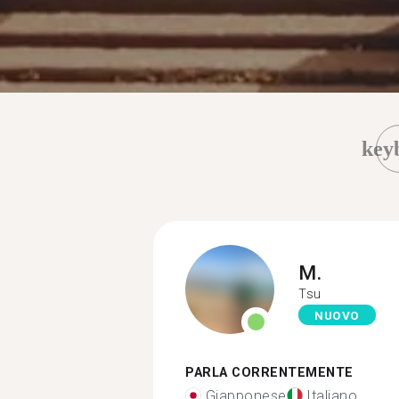
key
M.
Tsu
NUOVO
PARLA CORRENTEMENTE
Giapponese
Italiano