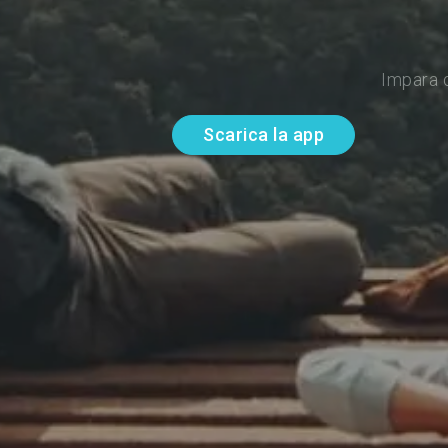
Impara d
Scarica la app