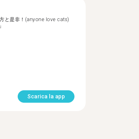
是非！(anyone love cats)
ù
Scarica la app