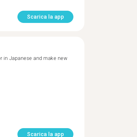
Scarica la app
ter in Japanese and make new
Scarica la app