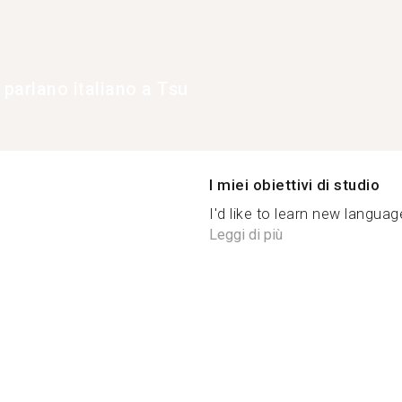
 parlano italiano a Tsu
I miei obiettivi di studio
I'd like to learn new langua
Leggi di più