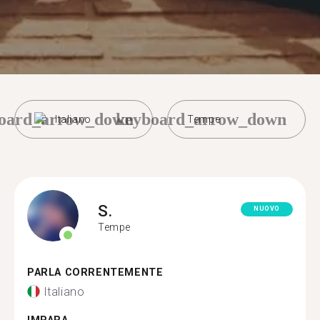
oard_arrow_down
keyboard_arrow_down
Italiano
Tempe
S.
NUOVO
Tempe
PARLA CORRENTEMENTE
Italiano