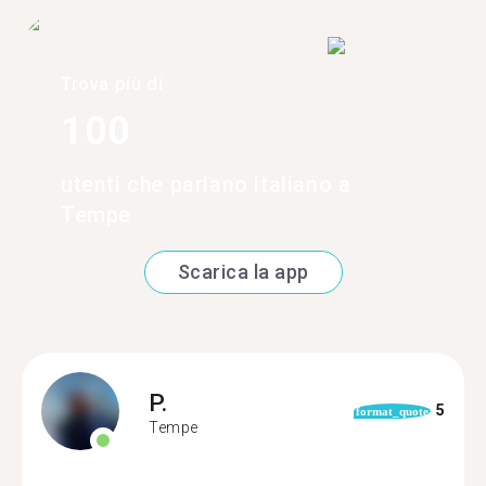
Trova più di
100
utenti che parlano italiano a
Tempe
Scarica la app
P.
5
format_quote
Tempe