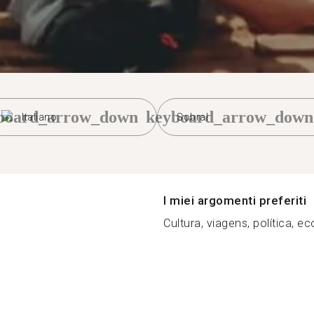
board_arrow_down
keyboard_arrow_down
Italiano
Sobral
I miei argomenti preferiti
Cultura, viagens, política, ec