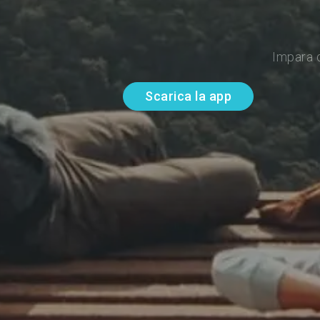
Impara d
Scarica la app