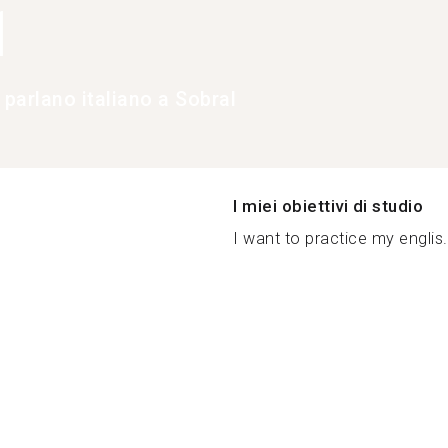
1
 parlano italiano a Sobral
I miei obiettivi di studio
I want to practice my englis.