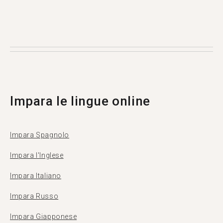
Tandem è un'applicazione per lo scambio
linguistico dove gli utenti si insegnano a vicenda
la propria lingua madre. Più di 500.000 persone
visitano Tandem ogni mese, e 27 di loro sono di
Skopje.
Impara le lingue online
Impara Spagnolo
Impara l'Inglese
Impara Italiano
Impara Russo
Impara Giapponese