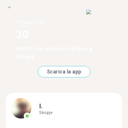
Trova più di
30
utenti che parlano italiano a
Skopje
Scarica la app
I.
Skopje