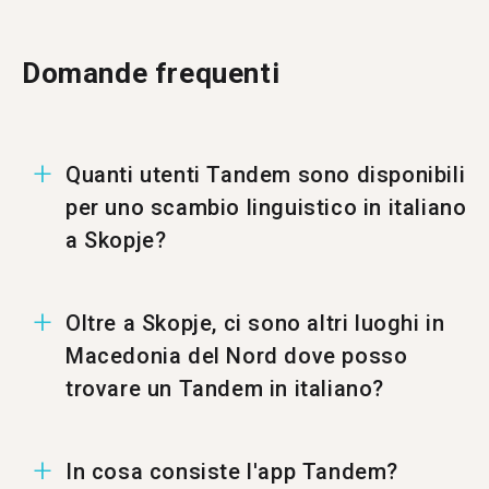
Domande frequenti
Quanti utenti Tandem sono disponibili
per uno scambio linguistico in italiano
a Skopje?
A Skopje ci sono 27 utenti per uno scambio
Oltre a Skopje, ci sono altri luoghi in
linguistico in italiano.
Macedonia del Nord dove posso
trovare un Tandem in italiano?
Puoi trovare un Tandem in italiano anche a
In cosa consiste l'app Tandem?
%%randomCity%%.