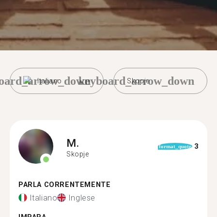
oard_arrow_down
keyboard_arrow_down
Italiano
Skopje
M.
3
format_quote
Skopje
PARLA CORRENTEMENTE
Italiano
Inglese