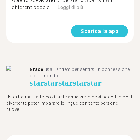
Able to speak and understand Spanish with
different people I...
Leggi di più
Scarica la app
Grace
usa Tandem per sentirsi in connessione
con il mondo.
star
star
star
star
star
"Non ho mai fatto così tante amicizie in così poco tempo. È
divertente poter imparare le lingue con tante persone
nuove."