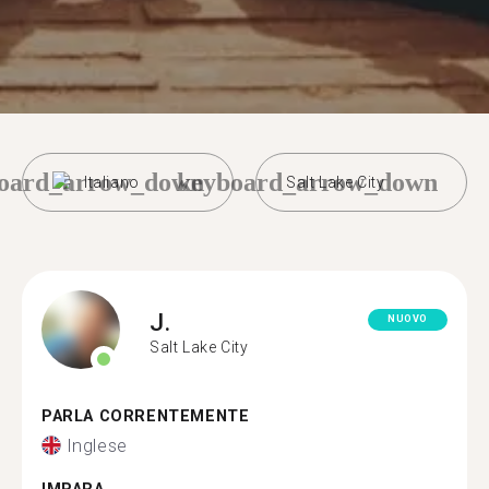
oard_arrow_down
keyboard_arrow_down
Italiano
Salt Lake City
J.
NUOVO
Salt Lake City
PARLA CORRENTEMENTE
Inglese