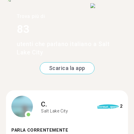
Trova più di
83
utenti che parlano italiano a Salt
Lake City
Scarica la app
C.
2
format_quote
Salt Lake City
PARLA CORRENTEMENTE