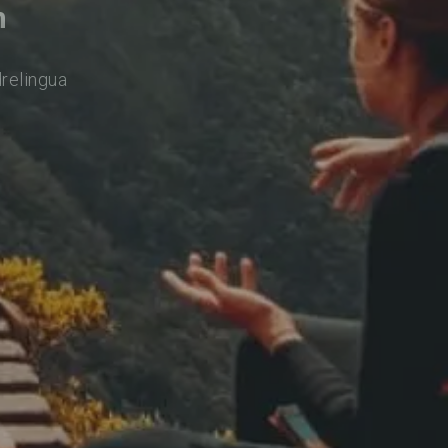
n
drelingua