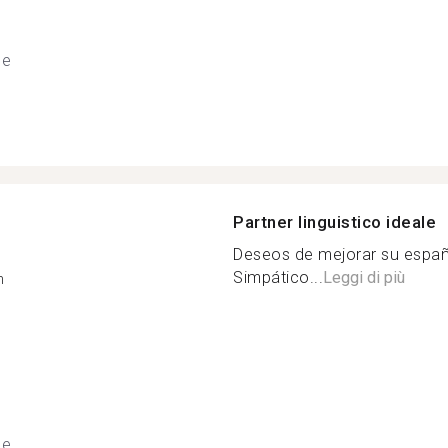
se
Partner linguistico ideale
Deseos de mejorar su españ
Simpático...
Leggi di più
n
se