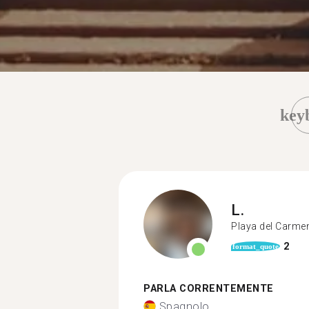
key
L.
Playa del Carme
2
format_quote
PARLA CORRENTEMENTE
Spagnolo