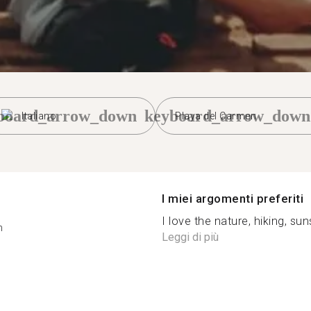
board_arrow_down
keyboard_arrow_down
Italiano
Playa del Carmen
I miei argomenti preferiti
I love the nature, hiking, sun
n
Leggi di più