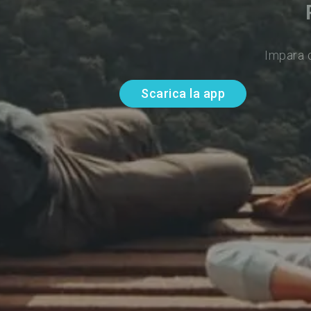
Impara d
Scarica la app