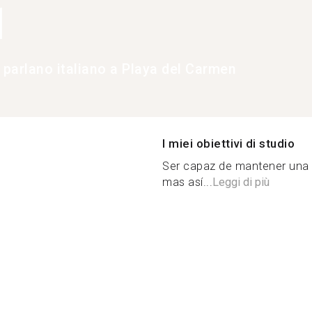
1
 parlano italiano a Playa del Carmen
I miei obiettivi di studio
Ser capaz de mantener una 
mas así...
Leggi di più