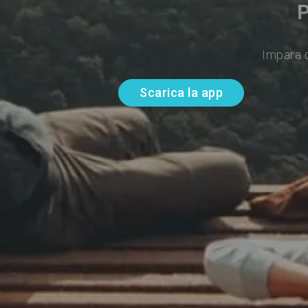
P
Impara d
Scarica la app