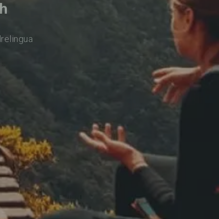
ch
drelingua