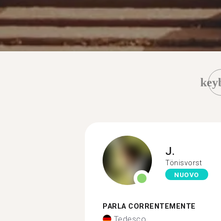
key
J.
Tönisvorst
NUOVO
PARLA CORRENTEMENTE
Tedesco