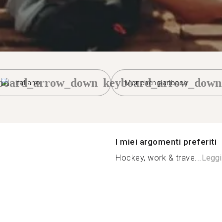
board_arrow_down
keyboard_arrow_down
Italiano
Mönchengladbach
I miei argomenti preferiti
Hockey, work & trave...
Leggi 