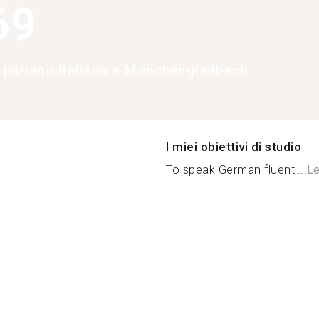
69
e parlano italiano a Mönchengladbach
I miei obiettivi di studio
To speak German fluentl...
Le