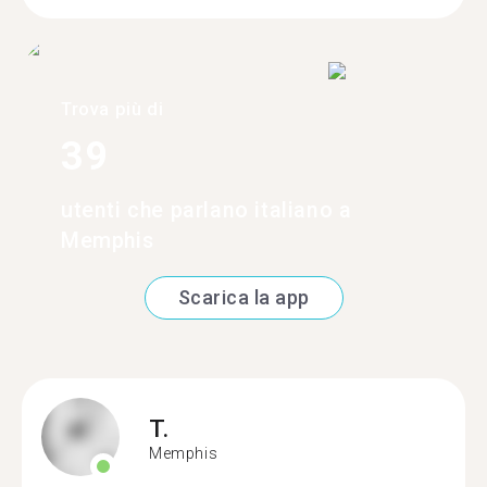
Trova più di
39
utenti che parlano italiano a
Memphis
Scarica la app
T.
Memphis