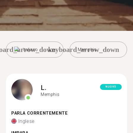
oard_arrow_down
keyboard_arrow_down
Italiano
Memphis
L.
NUOVO
Memphis
PARLA CORRENTEMENTE
Inglese