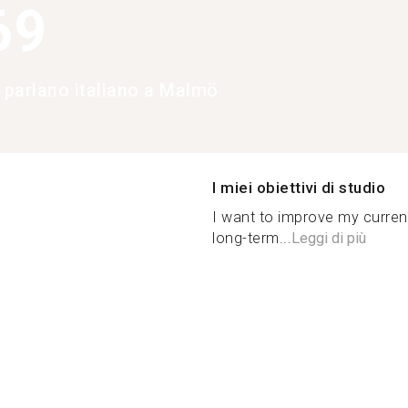
69
e parlano italiano a Malmö
I miei obiettivi di studio
I want to improve my curre
long-term...
Leggi di più