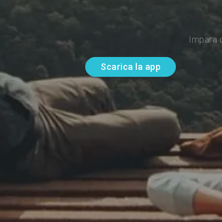
Impara d
Scarica la app