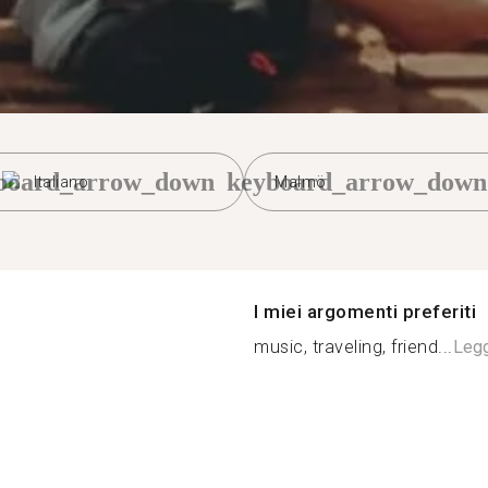
board_arrow_down
keyboard_arrow_down
Italiano
Malmö
I miei argomenti preferiti
music, traveling, friend...
Legg