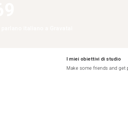
69
 parlano italiano a Gravatai
I miei obiettivi di studio
Make some friends and get p