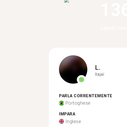
13
utenti che
L.
Itajaí
PARLA CORRENTEMENTE
Portoghese
IMPARA
Inglese