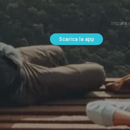
Impara d
Scarica la app