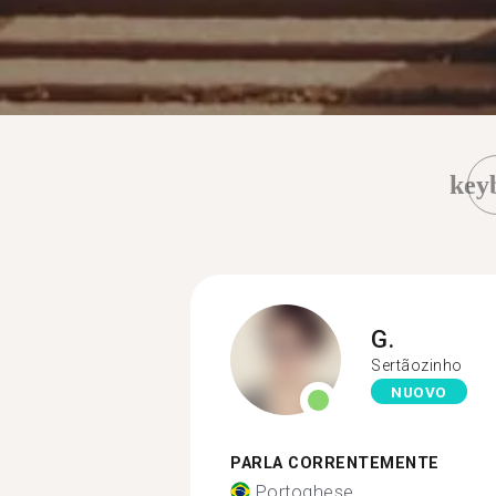
key
G.
Sertãozinho
NUOVO
PARLA CORRENTEMENTE
Portoghese