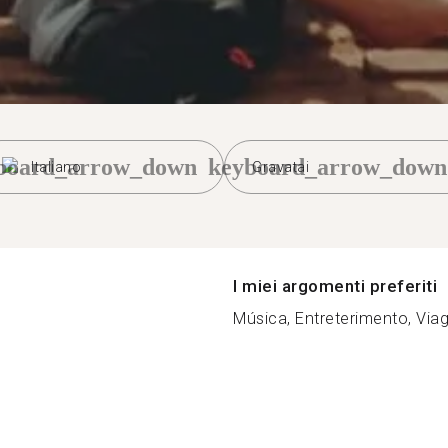
board_arrow_down
keyboard_arrow_down
Italiano
Gravatai
I miei argomenti preferiti
Música, Entreterimento, Viag