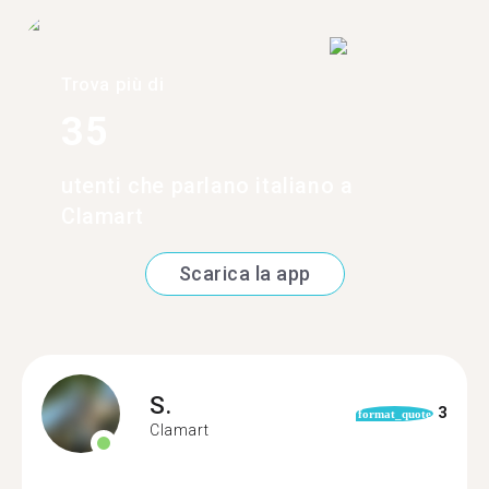
Trova più di
35
utenti che parlano italiano a
Clamart
Scarica la app
S.
3
format_quote
Clamart