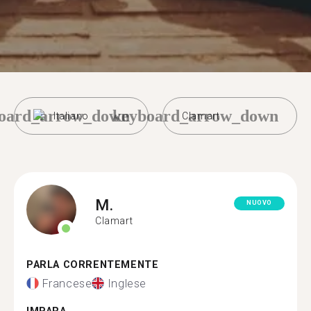
oard_arrow_down
keyboard_arrow_down
Italiano
Clamart
M.
NUOVO
Clamart
PARLA CORRENTEMENTE
Francese
Inglese