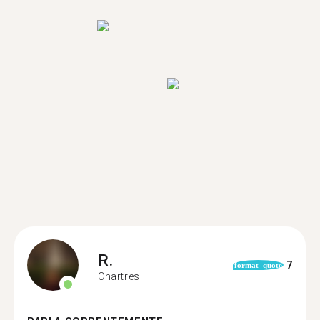
R.
7
format_quote
Chartres