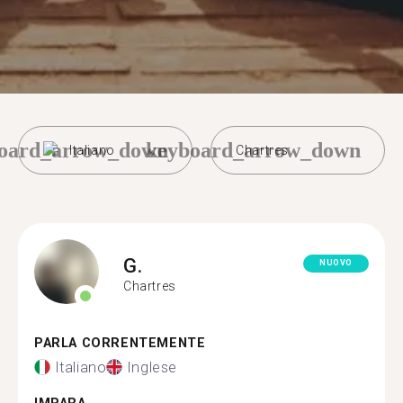
oard_arrow_down
keyboard_arrow_down
Italiano
Chartres
G.
NUOVO
Chartres
PARLA CORRENTEMENTE
Italiano
Inglese