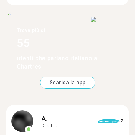
Trova più di
55
utenti che parlano italiano a
Chartres
Scarica la app
A.
2
format_quote
Chartres