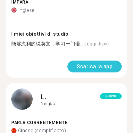
IMPARA
Inglese
I miei obiettivi di studio
能够流利的说英文，学习一门语...
Leggi di più
Scarica la app
L.
NUOVO
Ningbo
PARLA CORRENTEMENTE
Cinese (semplificato)