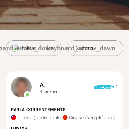
oard_arrow_down
keyboard_arrow_down
Italiano
Bazhong
A.
1
format_quote
Shenzhen
PARLA CORRENTEMENTE
Cinese (tradizionale)
Cinese (semplificato)