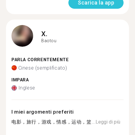
Scarica la app
X.
Baotou
PARLA CORRENTEMENTE
Cinese (semplificato)
IMPARA
Inglese
I miei argomenti preferiti
电影，旅行，游戏，情感，运动，篮...
Leggi di più