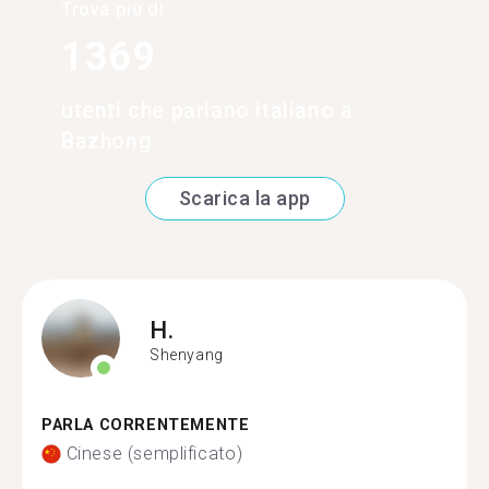
Trova più di
1369
utenti che parlano italiano a
Bazhong
Scarica la app
H.
Shenyang
PARLA CORRENTEMENTE
Cinese (semplificato)