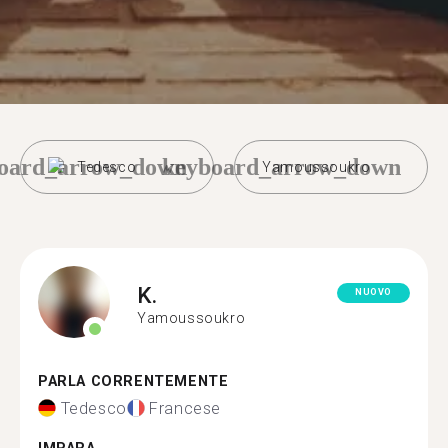
oard_arrow_down
keyboard_arrow_down
Tedesco
Yamoussoukro
K.
NUOVO
Yamoussoukro
PARLA CORRENTEMENTE
Tedesco
Francese