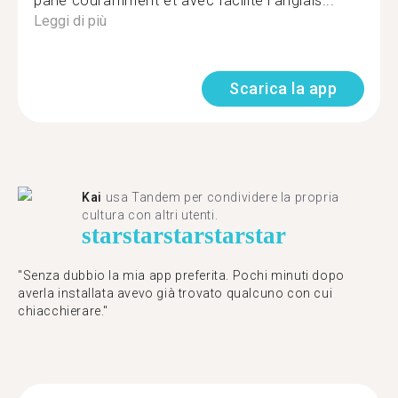
parlé couramment et avec facilité l'anglais...
Leggi di più
Scarica la app
Kai
usa Tandem per condividere la propria
cultura con altri utenti.
star
star
star
star
star
"Senza dubbio la mia app preferita. Pochi minuti dopo
averla installata avevo già trovato qualcuno con cui
chiacchierare."