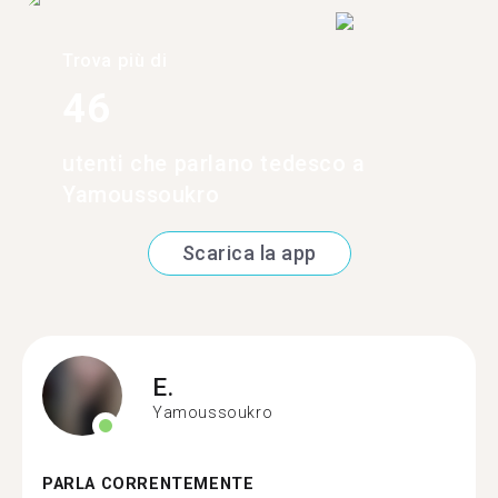
Trova più di
46
utenti che parlano tedesco a
Yamoussoukro
Scarica la app
E.
Yamoussoukro
PARLA CORRENTEMENTE