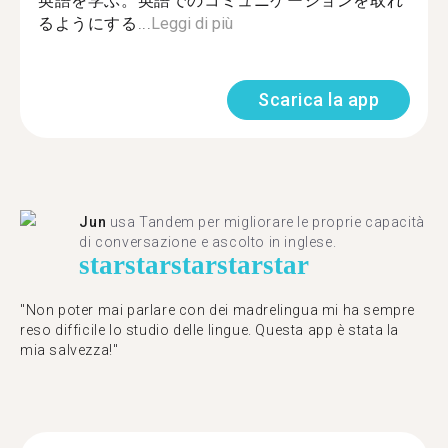
英語を学ぶ。英語でのコミュニケーションを取れ
るようにする...
Leggi di più
Scarica la app
Jun
usa Tandem per migliorare le proprie capacità
di conversazione e ascolto in inglese.
star
star
star
star
star
"Non poter mai parlare con dei madrelingua mi ha sempre
reso difficile lo studio delle lingue. Questa app è stata la
mia salvezza!"