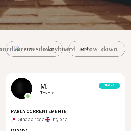
oard_arrow_down
keyboard_arrow_down
Tedesco
Toyota
M.
NUOVO
Toyota
PARLA CORRENTEMENTE
Giapponese
Inglese