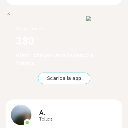
Trova più di
380
utenti che parlano tedesco a
Toluca
Scarica la app
A.
Toluca