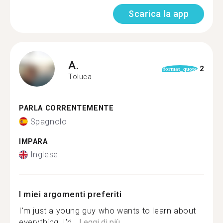
Scarica la app
A.
2
format_quote
Toluca
PARLA CORRENTEMENTE
Spagnolo
IMPARA
Inglese
I miei argomenti preferiti
I'm just a young guy who wants to learn about
everything, I'd...
Leggi di più