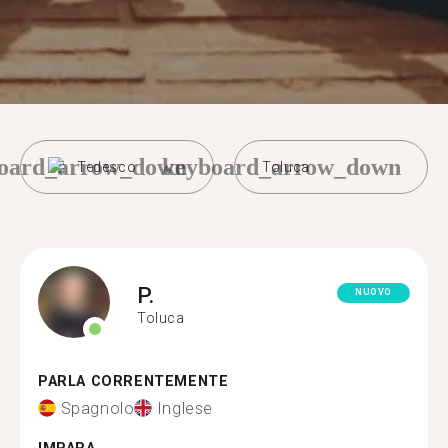
oard_arrow_down
keyboard_arrow_down
Tedesco
Toluca
P.
NUOVO
Toluca
PARLA CORRENTEMENTE
Spagnolo
Inglese