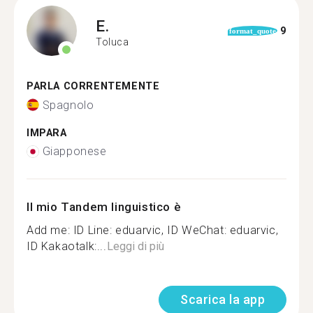
E.
9
format_quote
Toluca
PARLA CORRENTEMENTE
Spagnolo
IMPARA
Giapponese
Il mio Tandem linguistico è
Add me: ID Line: eduarvic, ID WeChat: eduarvic,
ID Kakaotalk:...
Leggi di più
Scarica la app