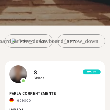
oard_arrow_down
keyboard_arrow_down
Tedesco
Shiraz
S.
NUOVO
Shiraz
PARLA CORRENTEMENTE
Tedesco