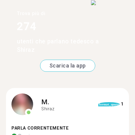
Trova più di
274
utenti che parlano tedesco a
Shiraz
Scarica la app
M.
1
format_quote
Shiraz
PARLA CORRENTEMENTE