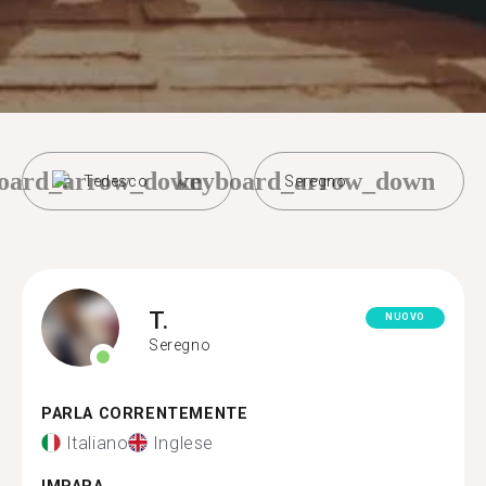
oard_arrow_down
keyboard_arrow_down
Tedesco
Seregno
T.
NUOVO
Seregno
PARLA CORRENTEMENTE
Italiano
Inglese