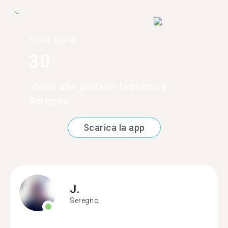
Trova più di
30
utenti che parlano tedesco a
Seregno
Scarica la app
J.
Seregno