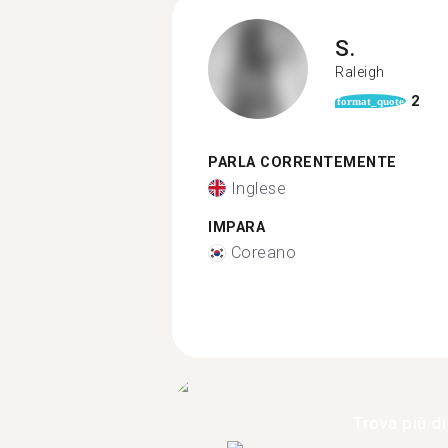
S.
Raleigh
2
format_quote
PARLA CORRENTEMENTE
Inglese
IMPARA
Coreano
Trova più di