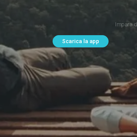
Impara d
Scarica la app