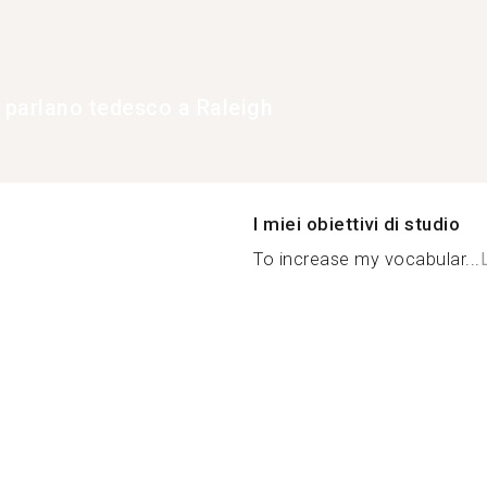
e parlano tedesco a Raleigh
I miei obiettivi di studio
To increase my vocabular...