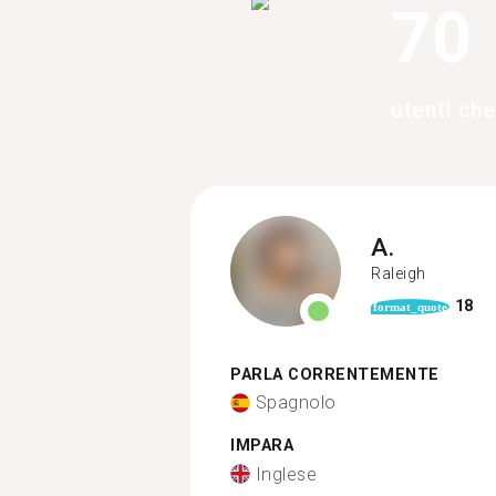
70
utenti ch
A.
Raleigh
18
format_quote
PARLA CORRENTEMENTE
Spagnolo
IMPARA
Inglese