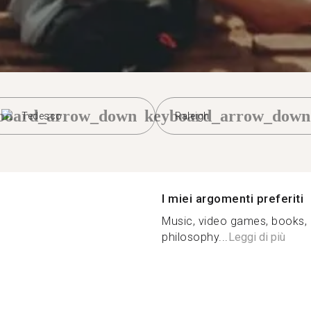
board_arrow_down
keyboard_arrow_down
Tedesco
Raleigh
I miei argomenti preferiti
Music, video games, books, 
philosophy...
Leggi di più