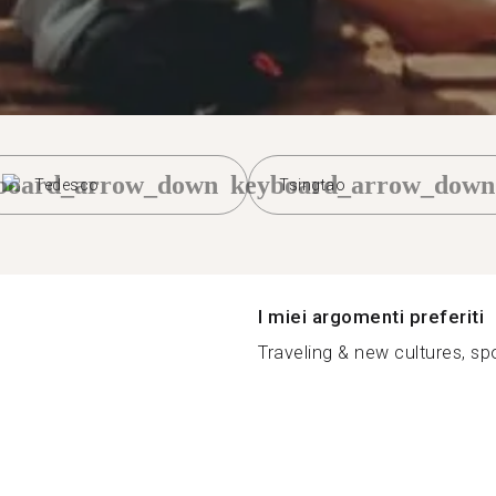
board_arrow_down
keyboard_arrow_down
Tedesco
Tsingtao
I miei argomenti preferiti
Traveling & new cultures, spo