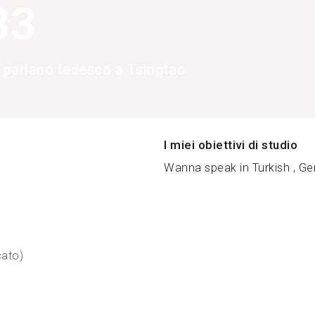
33
e parlano tedesco a Tsingtao
I miei obiettivi di studio
Wanna speak in Turkish , Ger
cato)