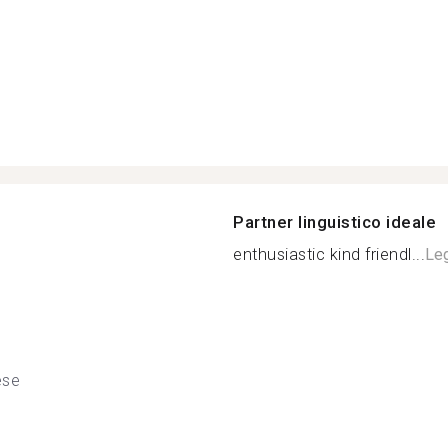
Partner linguistico ideale
enthusiastic kind friendl...
Leg
ese