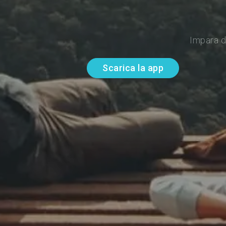
Impara d
Scarica la app