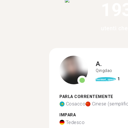
19
utenti ch
A.
Qingdao
1
format_quote
PARLA CORRENTEMENTE
Cosacco
Cinese (semplifi
IMPARA
Tedesco