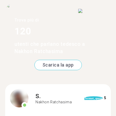
Trova più di
120
utenti che parlano tedesco a
Nakhon Ratchasima
Scarica la app
S.
5
format_quote
Nakhon Ratchasima