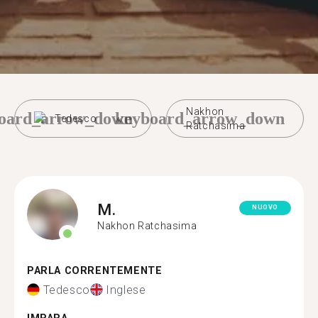
Nakhon
oard_arrow_down
keyboard_arrow_down
Tedesco
Ratchasima
M.
NUOVO
Nakhon Ratchasima
PARLA CORRENTEMENTE
Tedesco
Inglese