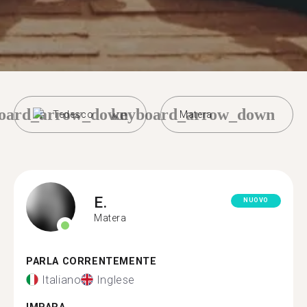
oard_arrow_down
keyboard_arrow_down
Tedesco
Matera
E.
NUOVO
Matera
PARLA CORRENTEMENTE
Italiano
Inglese