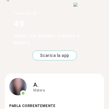
Trova più di
49
utenti che parlano tedesco a
Matera
Scarica la app
A.
Matera
PARLA CORRENTEMENTE