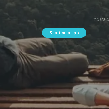
Impara d
Scarica la app