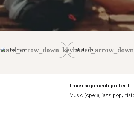
board_arrow_down
keyboard_arrow_down
Tedesco
Madison
I miei argomenti preferiti
Music (opera, jazz, pop, histor