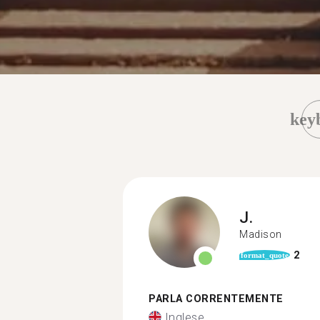
key
J.
Madison
2
format_quote
PARLA CORRENTEMENTE
Inglese