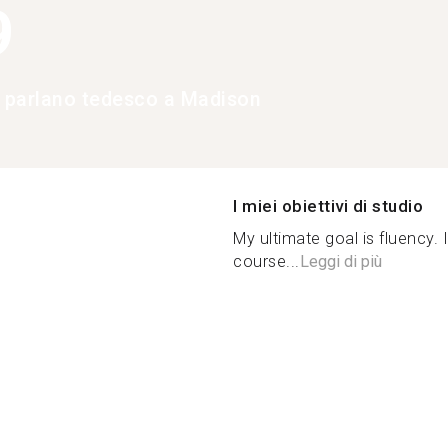
9
e parlano tedesco a Madison
I miei obiettivi di studio
My ultimate goal is fluency. 
course...
Leggi di più