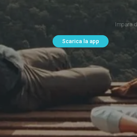
Impara d
Scarica la app