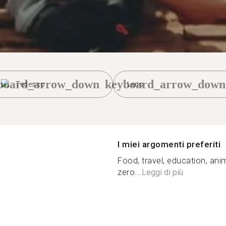
board_arrow_down
keyboard_arrow_down
Tedesco
Lens
I miei argomenti preferiti
Food, travel, education, anim
zero...
Leggi di più