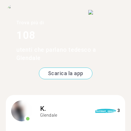
Trova più di
108
utenti che parlano tedesco a
Glendale
Scarica la app
K.
3
format_quote
Glendale