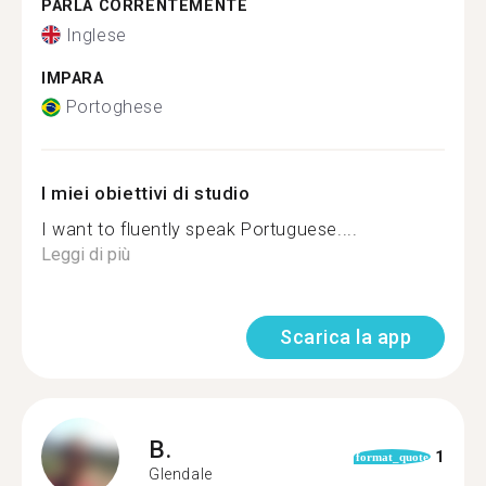
PARLA CORRENTEMENTE
Inglese
IMPARA
Portoghese
I miei obiettivi di studio
I want to fluently speak Portuguese....
Leggi di più
Scarica la app
B.
1
format_quote
Glendale