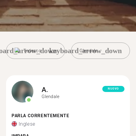
oard_arrow_down
keyboard_arrow_down
Tedesco
Glendale
A.
NUOVO
Glendale
PARLA CORRENTEMENTE
Inglese