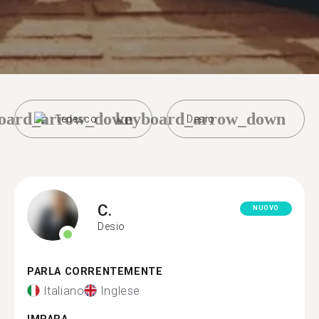
oard_arrow_down
keyboard_arrow_down
Tedesco
Desio
C.
NUOVO
Desio
PARLA CORRENTEMENTE
Italiano
Inglese