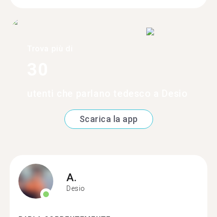
Trova più di
30
utenti che parlano tedesco a Desio
Scarica la app
A.
Desio