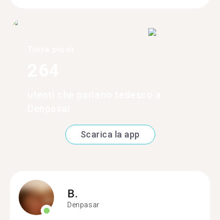
Trova più di
264
utenti che parlano tedesco a
Denpasar
Scarica la app
B.
Denpasar