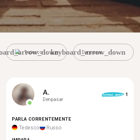
oard_arrow_down
keyboard_arrow_down
Tedesco
Denpasar
A.
1
format_quote
Denpasar
PARLA CORRENTEMENTE
Tedesco
Russo