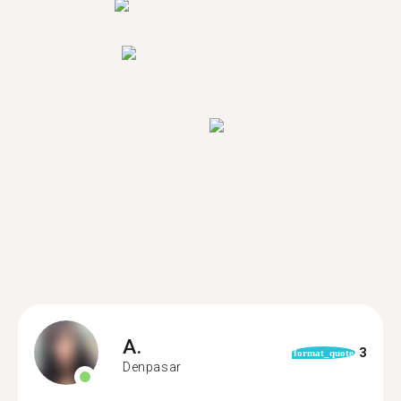
A.
3
format_quote
Denpasar