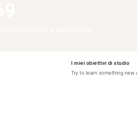
69
e parlano tedesco a Bahía Blanca
I miei obiettivi di studio
Try to learn something new 