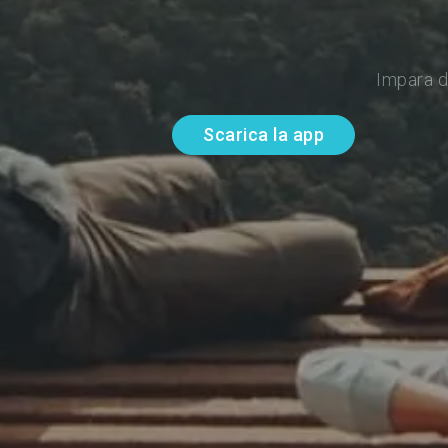
Impara d
Scarica la app