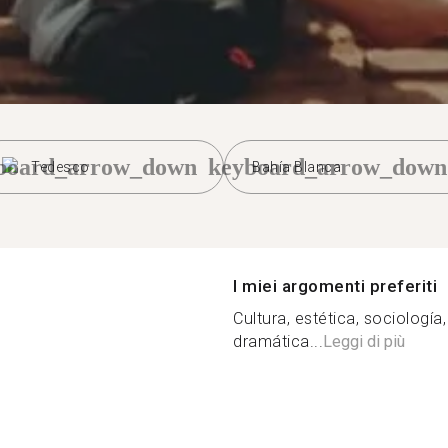
board_arrow_down
keyboard_arrow_down
Tedesco
Bahía Blanca
I miei argomenti preferiti
Cultura, estética, sociología
dramática...
Leggi di più