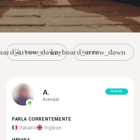
oard_arrow_down
keyboard_arrow_down
Tedesco
Arendal
A.
NUOVO
Arendal
PARLA CORRENTEMENTE
Italiano
Inglese