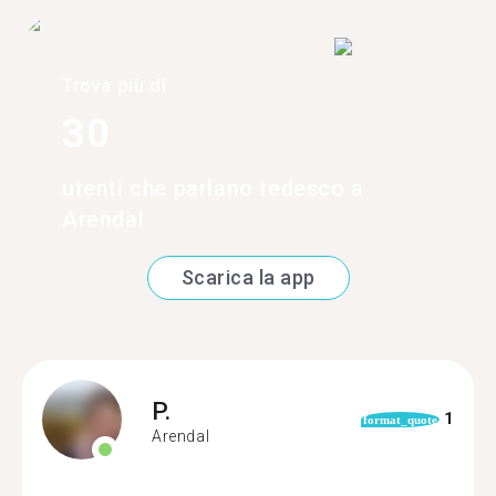
Trova più di
30
utenti che parlano tedesco a
Arendal
Scarica la app
P.
1
format_quote
Arendal