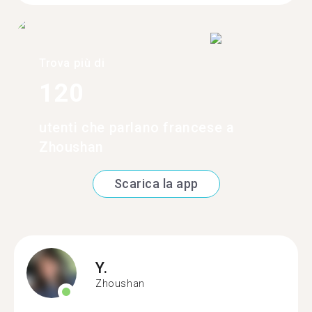
Trova più di
120
utenti che parlano francese a
Zhoushan
Scarica la app
Y.
Zhoushan