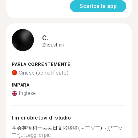
Scarica la app
C.
Zhoushan
PARLA CORRENTEMENTE
Cinese (semplificato)
IMPARA
Inglese
I miei obiettivi di studio
学会英语和一丢丢日文啦啦啦(～￣▽￣)→))*￣▽
￣*)...
Leggi di più