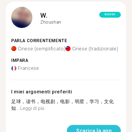
W.
NUOVO
Zhoushan
PARLA CORRENTEMENTE
Cinese (semplificato)
Cinese (tradizionale)
IMPARA
Francese
I miei argomenti preferiti
足球，读书，电视剧，电影，明星，学习，文化
知...
Leggi di più
Scarica la app