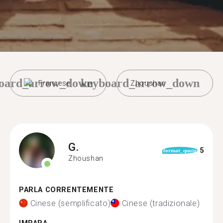
oard_arrow_down
keyboard_arrow_down
Francese
Zhoushan
G.
5
format_quote
Zhoushan
PARLA CORRENTEMENTE
Cinese (semplificato)
Cinese (tradizionale)