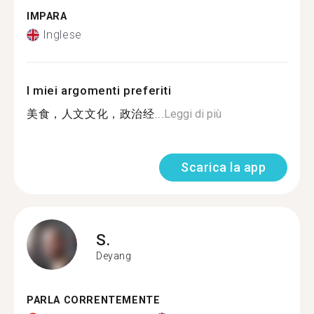
IMPARA
Inglese
I miei argomenti preferiti
美食，人文文化，政治经...
Leggi di più
Scarica la app
S.
Deyang
PARLA CORRENTEMENTE