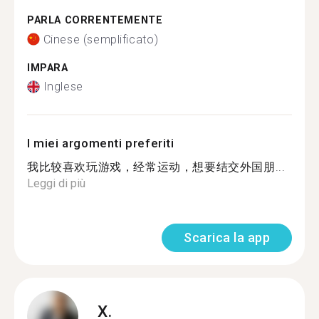
PARLA CORRENTEMENTE
Cinese (semplificato)
IMPARA
Inglese
I miei argomenti preferiti
我比较喜欢玩游戏，经常运动，想要结交外国朋...
Leggi di più
Scarica la app
X.