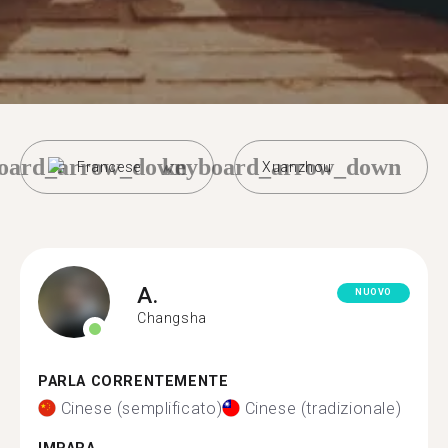
oard_arrow_down
keyboard_arrow_down
Francese
Xuanzhou
A.
NUOVO
Changsha
PARLA CORRENTEMENTE
Cinese (semplificato)
Cinese (tradizionale)