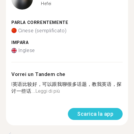
Hefei
PARLA CORRENTEMENTE
Cinese (semplificato)
IMPARA
Inglese
Vorrei un Tandem che
l英语比较好，可以跟我聊很多话题，教我英语，探
讨一些话...
Leggi di più
Scarica la app