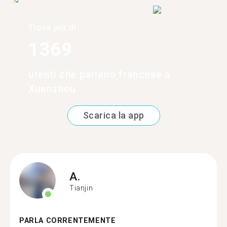
Trova più di
1369
utenti che parlano francese a
Xuanzhou
Scarica la app
A.
Tianjin
PARLA CORRENTEMENTE