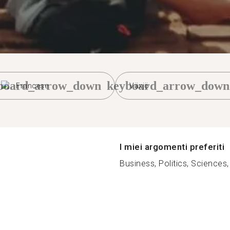
board_arrow_down
keyboard_arrow_down
Francese
Växjö
I miei argomenti preferiti
Business, Politics, Sciences, D