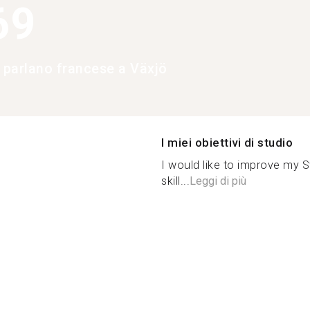
69
e parlano francese a Växjö
I miei obiettivi di studio
I would like to improve my S
skill...
Leggi di più