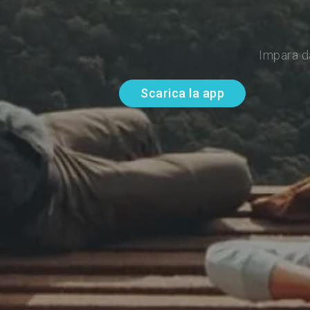
Impara d
Scarica la app