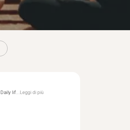
aily lif...
Leggi di più