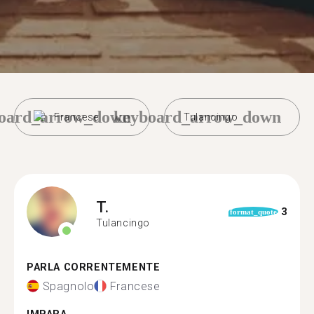
oard_arrow_down
keyboard_arrow_down
Francese
Tulancingo
T.
3
format_quote
Tulancingo
PARLA CORRENTEMENTE
Spagnolo
Francese