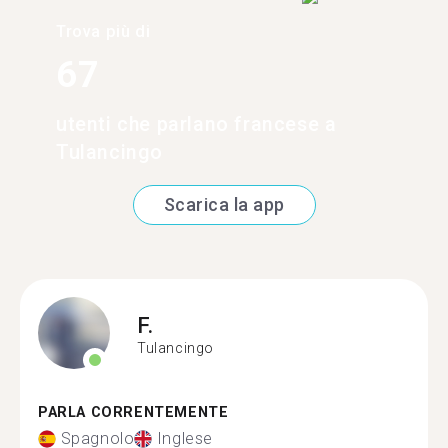
Trova più di
67
utenti che parlano francese a
Tulancingo
Scarica la app
F.
Tulancingo
PARLA CORRENTEMENTE
Spagnolo
Inglese