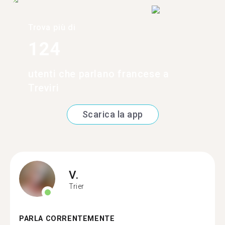
Trova più di
124
utenti che parlano francese a
Treviri
Scarica la app
V.
Trier
PARLA CORRENTEMENTE