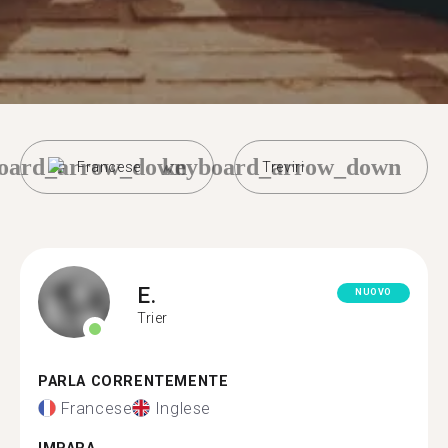
oard_arrow_down
keyboard_arrow_down
Francese
Treviri
E.
NUOVO
Trier
PARLA CORRENTEMENTE
Francese
Inglese