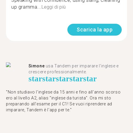
Speaking with confidence, using slang, cleaning
up gramma...
Leggi di più
Scarica la app
Simone
usa Tandem per imparare l'inglese e
crescere professionalmente.
star
star
star
star
star
"Non studiavo l'inglese da 15 anni e fino all'anno scorso
ero al livello A2, alias "inglese da turista". Ora mi sto
preparando all'esame per il C1! Se vuoi riprendere ad
imparare, Tandem è l'app per te."