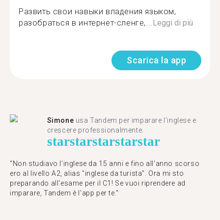
Развить свои навыки владения языком,
разобраться в интернет-сленге,...
Leggi di più
Scarica la app
Simone
usa Tandem per imparare l'inglese e
crescere professionalmente.
star
star
star
star
star
"Non studiavo l'inglese da 15 anni e fino all'anno scorso
ero al livello A2, alias "inglese da turista". Ora mi sto
preparando all'esame per il C1! Se vuoi riprendere ad
imparare, Tandem è l'app per te."