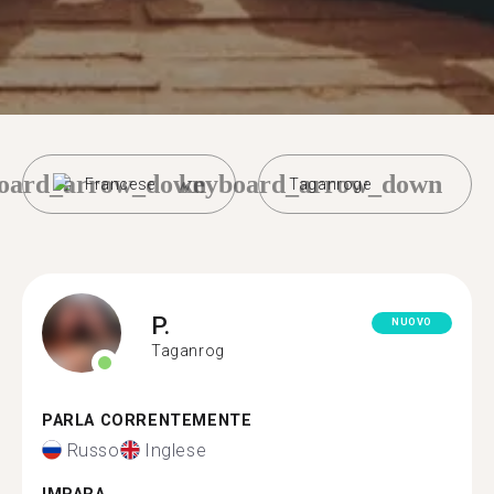
oard_arrow_down
keyboard_arrow_down
Francese
Taganroge
P.
NUOVO
Taganrog
PARLA CORRENTEMENTE
Russo
Inglese