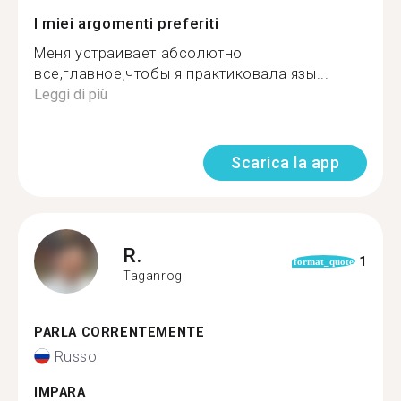
I miei argomenti preferiti
Меня устраивает абсолютно
все,главное,чтобы я практиковала язы...
Leggi di più
Scarica la app
R.
1
format_quote
Taganrog
PARLA CORRENTEMENTE
Russo
IMPARA