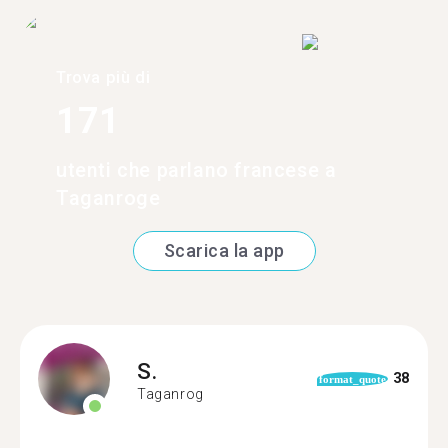
Trova più di
171
utenti che parlano francese a
Taganroge
Scarica la app
S.
38
format_quote
Taganrog