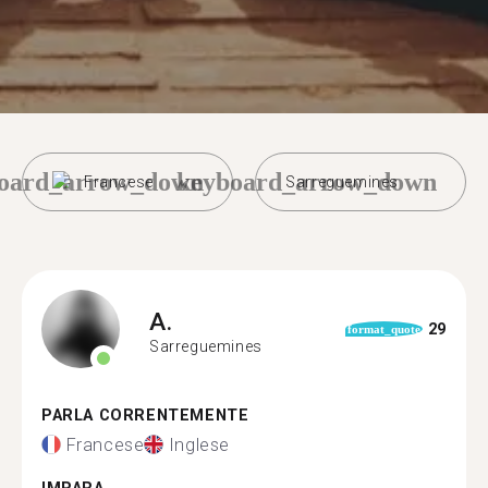
oard_arrow_down
keyboard_arrow_down
Francese
Sarreguemines
A.
29
format_quote
Sarreguemines
PARLA CORRENTEMENTE
Francese
Inglese