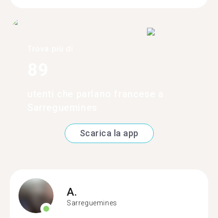
Trova più di
89
utenti che parlano francese a
Sarreguemines
Scarica la app
A.
Sarreguemines